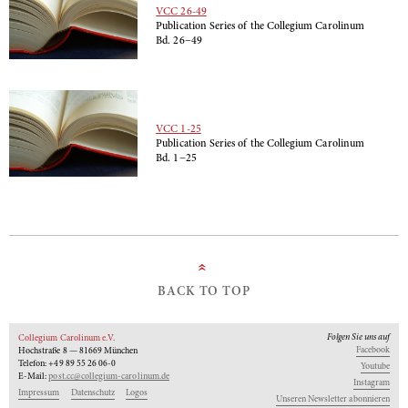
VCC 26-49
Publication Series of the Collegium Carolinum
Bd. 26−49
VCC 1-25
Publication Series of the Collegium Carolinum
Bd. 1−25
»
BACK TO TOP
Folgen Sie uns auf
Collegium Carolinum e.V.
Facebook
Hochstraße 8 — 81669 München
Telefon: +49 89 55 26 06-0
Youtube
E-Mail:
post.cc@collegium-carolinum.de
Instagram
Impressum
Datenschutz
Logos
Unseren Newsletter abonnieren