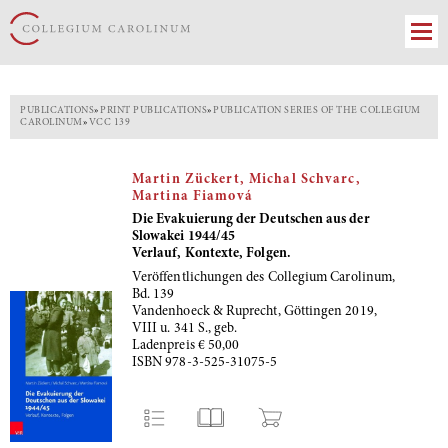
PUBLICATIONS
»
PRINT PUBLICATIONS
»
PUBLICATION SERIES OF THE COLLEGIUM
CAROLINUM
»
VCC 139
Martin Zückert, Michal Schvarc,
Martina Fiamová
Die Evakuierung der Deutschen aus der
Slowakei 1944/45
Verlauf, Kontexte, Folgen.
Veröffentlichungen des Collegium Carolinum,
Bd. 139
Vandenhoeck & Ruprecht, Göttingen 2019,
VIII u. 341 S., geb.
Ladenpreis € 50,00
ISBN 978-3-525-31075-5