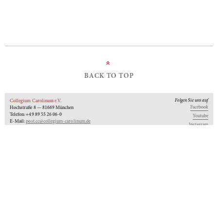
»
BACK TO TOP
Folgen Sie uns auf
Collegium Carolinum e.V.
Facebook
Hochstraße 8 — 81669 München
Telefon: +49 89 55 26 06-0
Youtube
E-Mail:
post.cc@collegium-carolinum.de
Instagram
Impressum
Datenschutz
Logos
Unseren Newsletter abonnieren
An-Institut der
Gefördert von:
Mitglied im