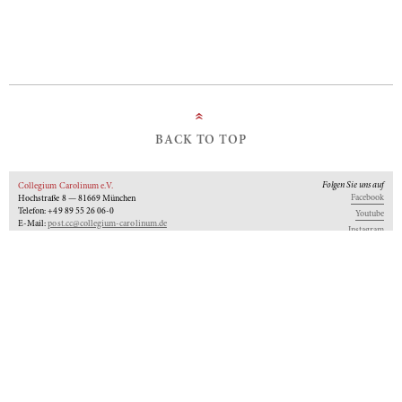
»
BACK TO TOP
Folgen Sie uns auf
Collegium Carolinum e.V.
Facebook
Hochstraße 8 — 81669 München
Telefon: +49 89 55 26 06-0
Youtube
E-Mail:
post.cc@collegium-carolinum.de
Instagram
Impressum
Datenschutz
Logos
Unseren Newsletter abonnieren
An-Institut der
Gefördert von:
Mitglied im