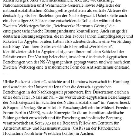
Kalten Krieges. Aber auch nichtstaatliche Akteure, wie ehemalige
Nationalsozialisten und Wehrmachts-Generale, sowie Mitglieder der
nationalsozialistischen Rüstungselite gestalteten als zentrale Akteure die
deutsch-ägyptischen Beziehungen der Nachkriegszeit. Dabei spielte auch
ein ehemaliger SS-Führer eine entscheidende Rolle, der während des
Zweiten Weltkrieges für die „Reichswerke Hermann Göring“ die
enteignete tschechische Rüstungsindustrie kontrollierte. Auch einige der
deutschen Rüstungsexperten, die in den 1960er Jahren Kampfflugzeuge und
Raketen für Ägypten bauten, hatten als Sudentendeutsche eine Verbindung
nach Prag. Von ihrem Selbstverständnis her selbst „Vertriebene“,
identifizierten sich in Ägypten einige von ihnen mit dem Schicksal der
Palästinenser. Der Vortrag beleuchtet, inwiefern die deutsch-ägyptischen
Beziehungen von der NS-Vergangenheit geprägt waren und wie nach dem
Zweiten Weltkrieg eine transformierte Form des Antisemitismus entstand.
---
Ulrike Becker studierte Geschichte und Literaturwissenschaft in Hamburg
und wurde an der Universität Jena über die deutsch-ägyptischen
Beziehungen in der Nachkriegszeit promoviert. Ihre Dissertation erschien
unter dem Titel „Nazis am Nil – die westdeutsch-ägyptischen Beziehungen
der Nachkriegszeit im Schatten des Nationalsozialismus“ im Vandenhoeck
& Ruprecht Verlag. Sie arbeitet als Forschungsleiterin im Mideast Freedom
Forum Berlin (MFFB), wo sie Konzepte für die antisemitismuskritische
Bildungsarbeit entwickelt und für Forschung und politische Beratung
verantwortlich ist. Seit 2023 ist sie Research Fellow am Centrum für
Antisemitismus- und Rassismusstudien (CARS) an der Katholischen
Hochschule Nordrhein-Westfalen (katho) in Aachen.