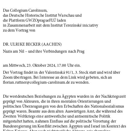
Das Collegium Carolinum,
das Deutsche Historische Institut Warschau und
die Plattform GWZOpragueFLÚ laden
in Zusammenarbeit mit dem Institut Terezínské iniciativy
zu dem Vortrag von
DR. ULRIKE BECKER (AACHEN)
Nazis am Nil – und ihre Verbindungen nach Prag
am Mittwoch, 23. Oktober 2024, 17.00 Uhr ein.
Der Vortrag findet in der Valentinská 91/1, 3. Stock statt und wird über
Zoom übertragen. Bei Interesse an dem Link wird gebeten, sich an
florian.ruttner@collegium-carolinum.de zu wenden.
Die westdeutschen Beziehungen zu Ägypten wurden in der Nachkriegszeit
geprägt von Akteuren, die in ihren mentalen Orientierungen und
politischen Überzeugungen von den Erbschaften des Nationalsozialismus
geprägt waren. Beamte aus dem alten Auswärtigen Amt, die während des
Zweiten Weltkriegs eine antiwestliche und antisemitische Politik
mitgestaltet hatten, nahmen Einfluss auf die politische Verortung der
Bundesregierung im Konflikt zwischen Ägypten und Israel im Kontext des