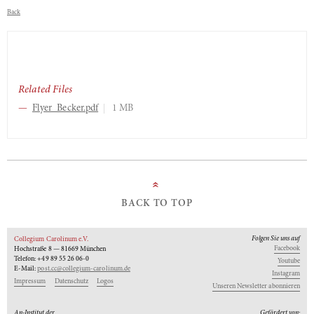
Back
Related Files
Flyer_Becker.pdf
1 MB
»
BACK TO TOP
Folgen Sie uns auf
Collegium Carolinum e.V.
Facebook
Hochstraße 8 — 81669 München
Telefon: +49 89 55 26 06-0
Youtube
E-Mail:
post.cc@collegium-carolinum.de
Instagram
Impressum
Datenschutz
Logos
Unseren Newsletter abonnieren
An-Institut der
Gefördert von: