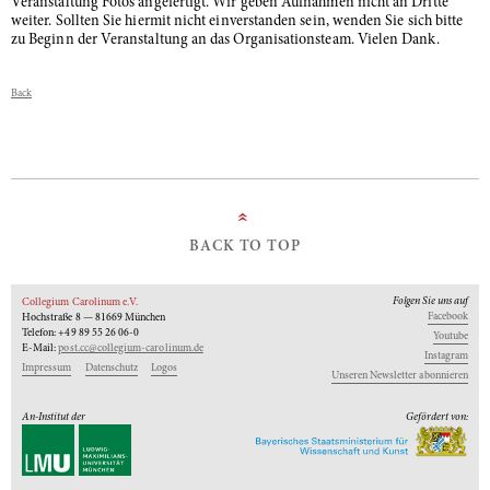
Veranstaltung Fotos angefertigt. Wir geben Aufnahmen nicht an Dritte
weiter. Sollten Sie hiermit nicht einverstanden sein, wenden Sie sich bitte
zu Beginn der Veranstaltung an das Organisationsteam. Vielen Dank.
Back
»
BACK TO TOP
Folgen Sie uns auf
Collegium Carolinum e.V.
Facebook
Hochstraße 8 — 81669 München
Telefon: +49 89 55 26 06-0
Youtube
E-Mail:
post.cc@collegium-carolinum.de
Instagram
Impressum
Datenschutz
Logos
Unseren Newsletter abonnieren
An-Institut der
Gefördert von: