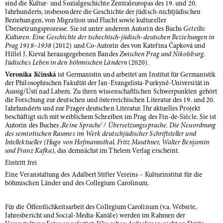
sind die Kultur- und Sozialgeschichte Zentraleuropas des 19. und 20.
Jahrhunderts, insbesondere die Geschichte der jüdisch-nichtjüdischen
Beziehungen, von Migration und Flucht sowie kultureller
Übersetzungsprozesse. Sie ist unter anderem Autorin des Buchs
Geteilte
Kulturen. Eine Geschichte der tschechisch-jüdisch-deutschen Beziehungen in
Prag 1918–1938
(2012) und Co-Autorin des von Kateřina Čapková und
Hillel J. Kieval herausgegebenen Bandes
Zwischen Prag und Nikolsburg.
Jüdisches Leben in den böhmischen Ländern
(2020).
Veronika Jičínská
ist Germanistin und arbeitet am Institut für Germanistik
der Philosophischen Fakultät der Jan-Evangelista-Purkyně-Universität in
Aussig/Ústí nad Labem. Zu ihren wissenschaftlichen Schwerpunkten gehört
die Forschung zur deutschen und österreichischen Literatur des 19. und 20.
Jahrhunderts und zur Prager deutschen Literatur. Ihr aktuelles Projekt
beschäftigt sich mit weiblichem Schreiben im Prag des Fin-de-Siècle. Sie ist
Autorin des Buches
‚Reine Sprache’ / Übersetzungssprache. Die Neuordnung
des semiotischen Raumes im Werk deutschjüdischer Schriftsteller und
Intellektueller (Hugo von Hofmannsthal, Fritz Mauthner, Walter Benjamin
und Franz Kafka),
das demnächst im Thelem Verlag erscheint.
Eintritt frei
Eine Veranstaltung des Adalbert Stifter Vereins – Kulturinstitut für die
böhmischen Länder und des Collegium Carolinum.
Für die Öffentlichkeitsarbeit des Collegium Carolinum (v.a. Website,
Jahresbericht und Social-Media-Kanäle) werden im Rahmen der