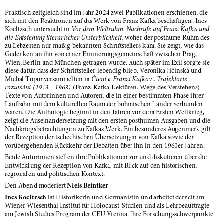
Praktisch zeitgleich sind im Jahr 2024 zwei Publikationen erschienen, die
sich mit den Reaktionen auf das Werk von Franz Kafka beschäftigen. Ines
Koeltzsch untersucht in
Vor dem Weltruhm. Nachrufe auf Franz Kafka und
die Entstehung literarischer Unsterblichkeit
, woher der posthume Ruhm des
zu Lebzeiten nur mäßig bekannten Schriftstellers kam. Sie zeigt, wie das
Gedenken an ihn von einer Erinnerungsgemeinschaft zwischen Prag,
Wien, Berlin und München getragen wurde. Auch später im Exil sorgte sie
diese dafür, dass der Schriftsteller lebendig blieb. Veronika Jičínská und
Michal Topor versammelten in
Čtení o Franzi Kafkovi. Trajektorie
rozumění (1913–-1968)
(Franz-Kafka-Lektüren. Wege des Verstehens)
Texte von Autorinnen und Autoren, die in einer bestimmten Phase ihrer
Laufbahn mit dem kulturellen Raum der böhmischen Länder verbunden
waren. Die Anthologie beginnt in den Jahren vor dem Ersten Weltkrieg,
zeigt die Auseinandersetzung mit den ersten posthumen Ausgaben und die
Nachkriegsbetrachtungen zu Kafkas Werk. Ein besonderes Augenmerk gilt
der Rezeption der tschechischen Übersetzungen von Kafka sowie der
vorübergehenden Rückkehr der Debatten über ihn in den 1960er Jahren.
Beide Autorinnen stellen ihre Publikationen vor und diskutieren über die
Entwicklung der Rezeption von Kafka, mit Blick auf den historischen,
regionalen und politischen Kontext.
Den Abend moderiert
Niels Beintker
.
Ines Koeltzsch
ist Historikerin und Germanistin und arbeitet derzeit am
Wiener Wiesenthal Institut für Holocaust-Studien und als Lehrbeauftragte
am Jewish Studies Program der CEU Vienna. Ihre Forschungsschwerpunkte