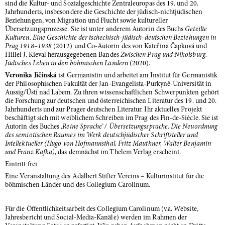
sind die Kultur- und Sozialgeschichte Zentraleuropas des 19. und 20.
Jahrhunderts, insbesondere die Geschichte der jüdisch-nichtjüdischen
Beziehungen, von Migration und Flucht sowie kultureller
Übersetzungsprozesse. Sie ist unter anderem Autorin des Buchs
Geteilte
Kulturen. Eine Geschichte der tschechisch-jüdisch-deutschen Beziehungen in
Prag 1918–1938
(2012) und Co-Autorin des von Kateřina Čapková und
Hillel J. Kieval herausgegebenen Bandes
Zwischen Prag und Nikolsburg.
Jüdisches Leben in den böhmischen Ländern
(2020).
Veronika Jičínská
ist Germanistin und arbeitet am Institut für Germanistik
der Philosophischen Fakultät der Jan-Evangelista-Purkyně-Universität in
Aussig/Ústí nad Labem. Zu ihren wissenschaftlichen Schwerpunkten gehört
die Forschung zur deutschen und österreichischen Literatur des 19. und 20.
Jahrhunderts und zur Prager deutschen Literatur. Ihr aktuelles Projekt
beschäftigt sich mit weiblichem Schreiben im Prag des Fin-de-Siècle. Sie ist
Autorin des Buches
‚Reine Sprache’ / Übersetzungssprache. Die Neuordnung
des semiotischen Raumes im Werk deutschjüdischer Schriftsteller und
Intellektueller (Hugo von Hofmannsthal, Fritz Mauthner, Walter Benjamin
und Franz Kafka),
das demnächst im Thelem Verlag erscheint.
Eintritt frei
Eine Veranstaltung des Adalbert Stifter Vereins – Kulturinstitut für die
böhmischen Länder und des Collegium Carolinum.
Für die Öffentlichkeitsarbeit des Collegium Carolinum (v.a. Website,
Jahresbericht und Social-Media-Kanäle) werden im Rahmen der