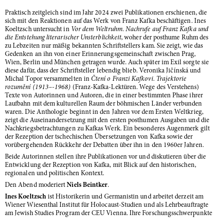
Praktisch zeitgleich sind im Jahr 2024 zwei Publikationen erschienen, die
sich mit den Reaktionen auf das Werk von Franz Kafka beschäftigen. Ines
Koeltzsch untersucht in
Vor dem Weltruhm. Nachrufe auf Franz Kafka und
die Entstehung literarischer Unsterblichkeit
, woher der posthume Ruhm des
zu Lebzeiten nur mäßig bekannten Schriftstellers kam. Sie zeigt, wie das
Gedenken an ihn von einer Erinnerungsgemeinschaft zwischen Prag,
Wien, Berlin und München getragen wurde. Auch später im Exil sorgte sie
diese dafür, dass der Schriftsteller lebendig blieb. Veronika Jičínská und
Michal Topor versammelten in
Čtení o Franzi Kafkovi. Trajektorie
rozumění (1913–-1968)
(Franz-Kafka-Lektüren. Wege des Verstehens)
Texte von Autorinnen und Autoren, die in einer bestimmten Phase ihrer
Laufbahn mit dem kulturellen Raum der böhmischen Länder verbunden
waren. Die Anthologie beginnt in den Jahren vor dem Ersten Weltkrieg,
zeigt die Auseinandersetzung mit den ersten posthumen Ausgaben und die
Nachkriegsbetrachtungen zu Kafkas Werk. Ein besonderes Augenmerk gilt
der Rezeption der tschechischen Übersetzungen von Kafka sowie der
vorübergehenden Rückkehr der Debatten über ihn in den 1960er Jahren.
Beide Autorinnen stellen ihre Publikationen vor und diskutieren über die
Entwicklung der Rezeption von Kafka, mit Blick auf den historischen,
regionalen und politischen Kontext.
Den Abend moderiert
Niels Beintker
.
Ines Koeltzsch
ist Historikerin und Germanistin und arbeitet derzeit am
Wiener Wiesenthal Institut für Holocaust-Studien und als Lehrbeauftragte
am Jewish Studies Program der CEU Vienna. Ihre Forschungsschwerpunkte