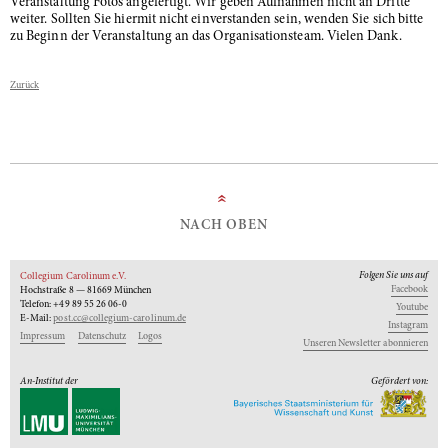
Veranstaltung Fotos angefertigt. Wir geben Aufnahmen nicht an Dritte
weiter. Sollten Sie hiermit nicht einverstanden sein, wenden Sie sich bitte
zu Beginn der Veranstaltung an das Organisationsteam. Vielen Dank.
Zurück
»
NACH OBEN
Folgen Sie uns auf
Collegium Carolinum e.V.
Facebook
Hochstraße 8 — 81669 München
Telefon: +49 89 55 26 06-0
Youtube
E-Mail:
post.cc@collegium-carolinum.de
Instagram
Impressum
Datenschutz
Logos
Unseren Newsletter abonnieren
An-Institut der
Gefördert von: