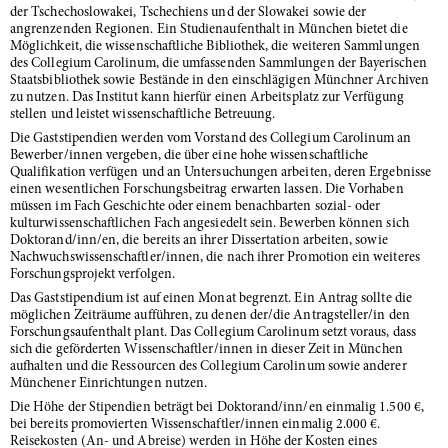
der Tschechoslowakei, Tschechiens und der Slowakei sowie der
angrenzenden Regionen. Ein Studienaufenthalt in München bietet die
Möglichkeit, die wissenschaftliche Bibliothek, die weiteren Sammlungen
des Collegium Carolinum, die umfassenden Sammlungen der Bayerischen
Staatsbibliothek sowie Bestände in den einschlägigen Münchner Archiven
zu nutzen. Das Institut kann hierfür einen Arbeitsplatz zur Verfügung
stellen und leistet wissenschaftliche Betreuung.
Die Gaststipendien werden vom Vorstand des Collegium Carolinum an
Bewerber/innen vergeben, die über eine hohe wissenschaftliche
Qualifikation verfügen und an Untersuchungen arbeiten, deren Ergebnisse
einen wesentlichen Forschungsbeitrag erwarten lassen. Die Vorhaben
müssen im Fach Geschichte oder einem benachbarten sozial- oder
kulturwissenschaftlichen Fach angesiedelt sein. Bewerben können sich
Doktorand/inn/en, die bereits an ihrer Dissertation arbeiten, sowie
Nachwuchswissenschaftler/innen, die nach ihrer Promotion ein weiteres
Forschungsprojekt verfolgen.
Das Gaststipendium ist auf einen Monat begrenzt. Ein Antrag sollte die
möglichen Zeiträume aufführen, zu denen der/die Antragsteller/in den
Forschungsaufenthalt plant. Das Collegium Carolinum setzt voraus, dass
sich die geförderten Wissenschaftler/innen in dieser Zeit in München
aufhalten und die Ressourcen des Collegium Carolinum sowie anderer
Münchener Einrichtungen nutzen.
Die Höhe der Stipendien beträgt bei Doktorand/inn/en einmalig 1.500 €,
bei bereits promovierten Wissenschaftler/innen einmalig 2.000 €.
Reisekosten (An- und Abreise) werden in Höhe der Kosten eines