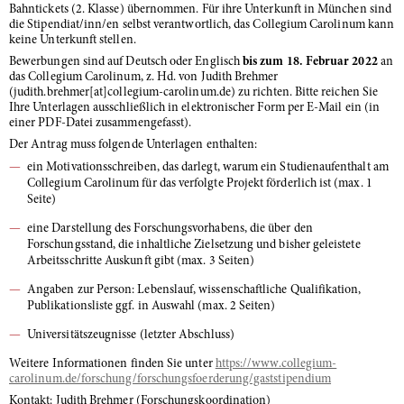
Bahntickets (2. Klasse) übernommen. Für ihre Unterkunft in München sind
die Stipendiat/inn/en selbst verantwortlich, das Collegium Carolinum kann
keine Unterkunft stellen.
Bewerbungen sind auf Deutsch oder Englisch
bis zum 18. Februar 2022
an
das Collegium Carolinum, z. Hd. von Judith Brehmer
(judith.brehmer[at]collegium-carolinum.de) zu richten. Bitte reichen Sie
Ihre Unterlagen ausschließlich in elektronischer Form per E-Mail ein (in
einer PDF-Datei zusammengefasst).
Der Antrag muss folgende Unterlagen enthalten:
ein Motivationsschreiben, das darlegt, warum ein Studienaufenthalt am
Collegium Carolinum für das verfolgte Projekt förderlich ist (max. 1
Seite)
eine Darstellung des Forschungsvorhabens, die über den
Forschungsstand, die inhaltliche Zielsetzung und bisher geleistete
Arbeitsschritte Auskunft gibt (max. 3 Seiten)
Angaben zur Person: Lebenslauf, wissenschaftliche Qualifikation,
Publikationsliste ggf. in Auswahl (max. 2 Seiten)
Universitätszeugnisse (letzter Abschluss)
Weitere Informationen finden Sie unter
https://www.collegium-
carolinum.de/forschung/forschungsfoerderung/gaststipendium
Kontakt: Judith Brehmer (Forschungskoordination)