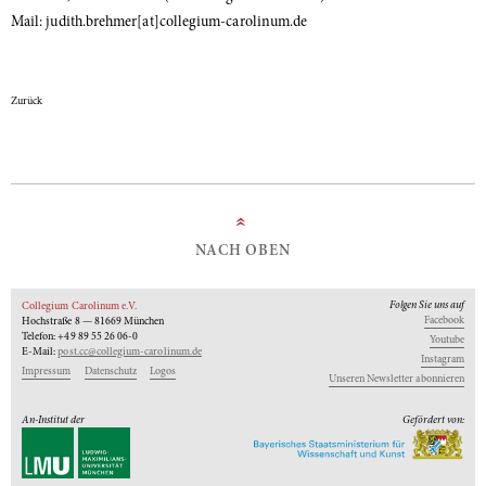
Mail: judith.brehmer[at]collegium-carolinum.de
Zurück
»
NACH OBEN
Folgen Sie uns auf
Collegium Carolinum e.V.
Facebook
Hochstraße 8 — 81669 München
Telefon: +49 89 55 26 06-0
Youtube
E-Mail:
post.cc@collegium-carolinum.de
Instagram
Impressum
Datenschutz
Logos
Unseren Newsletter abonnieren
An-Institut der
Gefördert von: