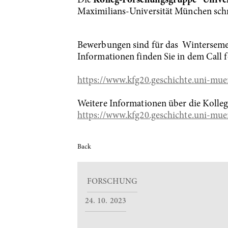
Die
Kolleg-Forschungsgruppe "Univer
Maximilians-Universität München sch
Bewerbungen sind für das Winterseme
Informationen finden Sie in dem Call 
https://www.kfg20.geschichte.uni-mue
Weitere Informationen über die Kolleg
https://www.kfg20.geschichte.uni-mue
Back
FORSCHUNG
24. 10. 2023