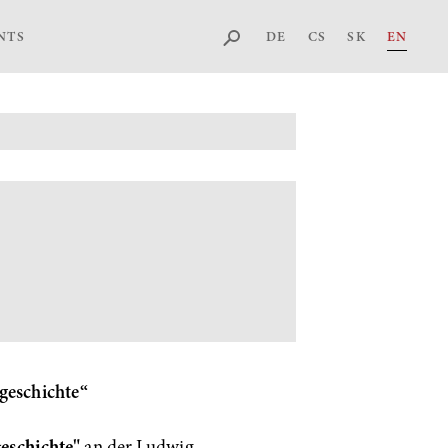
DE
CS
SK
EN
NTS
geschichte“