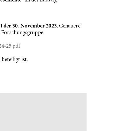
eschichte"
an der Ludwig-
st der 30. November 2023
. Genauere
eg-Forschungsgruppe:
24-25.pdf
eteiligt ist: