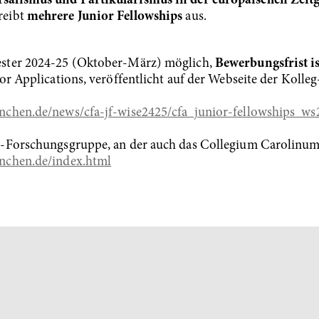
salismus und Partikularismus in der europäischen Zeitg
reibt
mehrere Junior Fellowships
aus.
ster 2024-25 (Oktober-März) möglich,
Bewerbungsfrist i
for Applications, veröffentlicht auf der Webseite der Koll
nchen.de/news/cfa-jf-wise2425/cfa_junior-fellowships_ws
-Forschungsgruppe, an der auch das Collegium Carolinum b
nchen.de/index.html