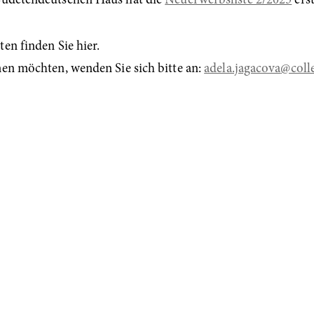
udetendeutschen Haus hat die
Neuerwerbsliste 2/2025
erst
en finden Sie hier.
men möchten, wenden Sie sich bitte an:
adela.jagacova
@coll