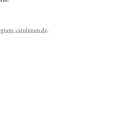
ellt.
egium-carolinum.de
.