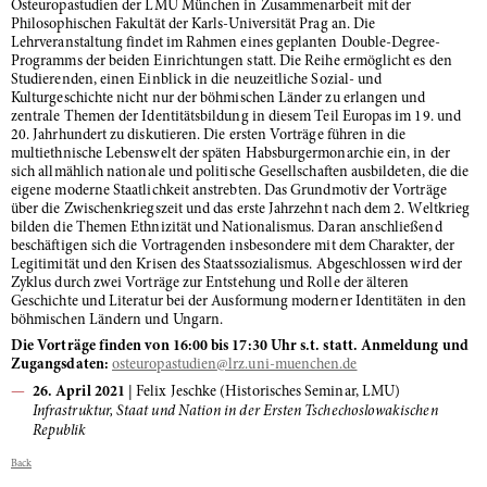
Osteuropastudien der LMU München in Zusammenarbeit mit der
Philosophischen Fakultät der Karls-Universität Prag an. Die
Lehrveranstaltung findet im Rahmen eines geplanten Double-Degree-
Programms der beiden Einrichtungen statt. Die Reihe ermöglicht es den
Studierenden, einen Einblick in die neuzeitliche Sozial- und
Kulturgeschichte nicht nur der böhmischen Länder zu erlangen und
zentrale Themen der Identitätsbildung in diesem Teil Europas im 19. und
20. Jahrhundert zu diskutieren. Die ersten Vorträge führen in die
multiethnische Lebenswelt der späten Habsburgermonarchie ein, in der
sich allmählich nationale und politische Gesellschaften ausbildeten, die die
eigene moderne Staatlichkeit anstrebten. Das Grundmotiv der Vorträge
über die Zwischenkriegszeit und das erste Jahrzehnt nach dem 2. Weltkrieg
bilden die Themen Ethnizität und Nationalismus. Daran anschließend
beschäftigen sich die Vortragenden insbesondere mit dem Charakter, der
Legitimität und den Krisen des Staatssozialismus. Abgeschlossen wird der
Zyklus durch zwei Vorträge zur Entstehung und Rolle der älteren
Geschichte und Literatur bei der Ausformung moderner Identitäten in den
böhmischen Ländern und Ungarn.
Die Vorträge finden von 16:00 bis 17:30 Uhr s.t. statt. Anmeldung und
Zugangsdaten:
osteuropastudien
@lrz.uni-muenchen.de
26. April 2021
| Felix Jeschke (Historisches Seminar, LMU)
Infrastruktur, Staat und Nation in der Ersten Tschechoslowakischen
Republik
Back