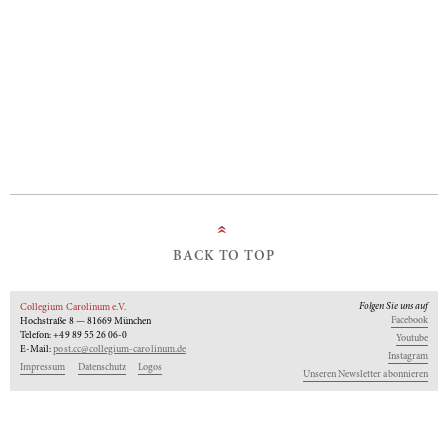
»
BACK TO TOP
Folgen Sie uns auf
Collegium Carolinum e.V.
Facebook
Hochstraße 8 — 81669 München
Telefon: +49 89 55 26 06-0
Youtube
E-Mail:
post.cc@collegium-carolinum.de
Instagram
Impressum
Datenschutz
Logos
Unseren Newsletter abonnieren
An-Institut der
Gefördert von: