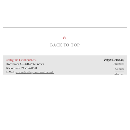
»
BACK TO TOP
Folgen Sie uns auf
Collegium Carolinum e.V.
Facebook
Hochstraße 8 — 81669 München
Telefon: +49 89 55 26 06-0
Youtube
E-Mail:
post.cc@collegium-carolinum.de
Instagram
Impressum
Datenschutz
Logos
Unseren Newsletter abonnieren
An-Institut der
Gefördert von:
Mitglied im