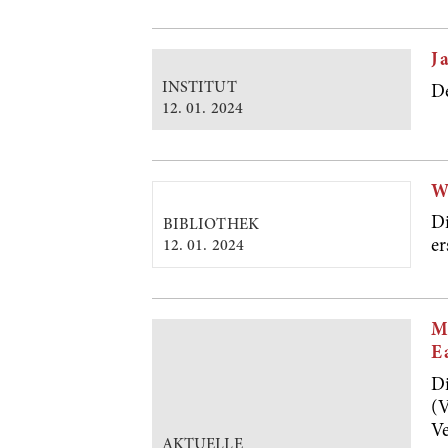
J
INSTITUT
De
12. 01. 2024
W
D
BIBLIOTHEK
er
12. 01. 2024
M
E
D
(V
Ve
AKTUELLE