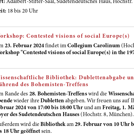
rt:
Adalbert-Stifter-Saal, Sudetendeutsches Haus, Hochstr
it:
18 bis 20 Uhr
orkshop: Contested visions of social Europe(s)
m
23. Februar 2024
findet im
Collegium Carolinum
(Hoch
rkshop "Contested visions of social Europe(s) in the 19
issenschaftliche Bibliothek: Dublettenabgabe u
ährend des Bohemisten-Treffens
m Rande des
28. Bohemisten-Treffens
wird die
Wissenscha
pende
wieder ihre
Dubletten
abgeben. Wir freuen uns auf 
bruar 2024 von 17:00 bis 18:00 Uhr
und am
Freitag, 1. M
oyer des Sudetendeutschen Hauses
(Hochstr. 8, München).
ußerdem wird die
Bibliothek
am
29. Februar von 10 Uhr b
s 18 Uhr geöffnet
sein.