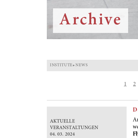
Archive
INSTITUTE
»
NEWS
1
2
D
Am
AKTUELLE
we
VERANSTALTUNGEN
Fl
04. 03. 2024