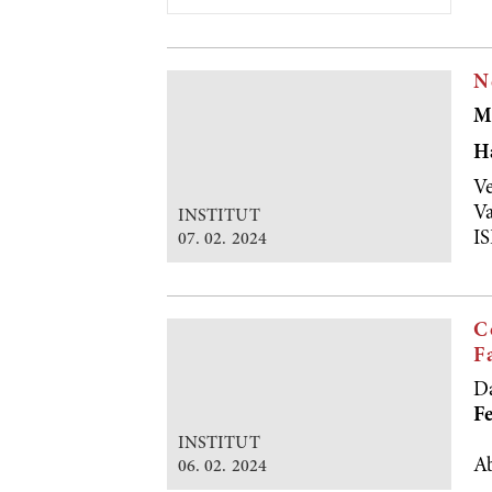
N
M
H
Ve
Va
INSTITUT
I
07. 02. 2024
C
F
Da
F
INSTITUT
A
06. 02. 2024