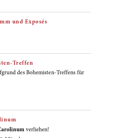
ramm und Exposés
ten-Treffen
fgrund des Bohemisten-Treffens für
olinum
Carolinum
verliehen!