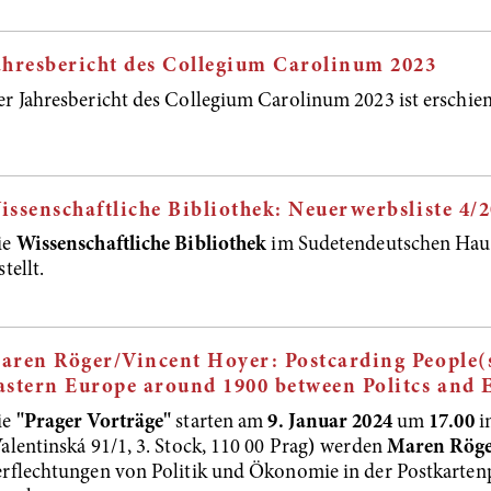
ahresbericht des Collegium Carolinum 2023
r Jahresbericht des Collegium Carolinum 2023 ist erschie
issenschaftliche Bibliothek: Neuerwerbsliste 4/
ie
Wissenschaftliche Bibliothek
im Sudetendeutschen Haus
stellt.
aren Röger/Vincent Hoyer: Postcarding People(s
astern Europe around 1900 between Politcs and
ie
"Prager Vorträge"
starten am
9. Januar 2024
um
17.00
i
alentinská 91/1, 3. Stock, 110 00 Prag
)
werden
Maren Rög
rflechtungen von Politik und Ökonomie in der Postkarte