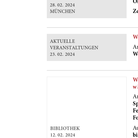
O
28. 02. 2024
Ze
MÜNCHEN
W
AKTUELLE
A
VERANSTALTUNGEN
Wo
23. 02. 2024
W
w
A
S
Fe
F
A
BIBLIOTHEK
bi
12. 02. 2024