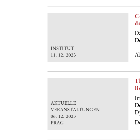
C
d
D
De
INSTITUT
A
11. 12. 2023
T
B
I
AKTUELLE
D
VERANSTALTUNGEN
Dy
06. 12. 2023
De
PRAG