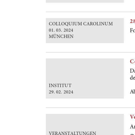
2
COLLOQUIUM CAROLINUM
01. 03. 2024
F
MÜNCHEN
C
D
de
INSTITUT
A
29. 02. 2024
V
A
VERANSTALTUNGEN