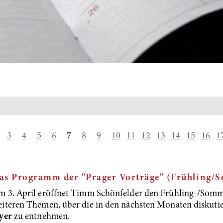
3
4
5
6
7
8
9
10
11
12
13
14
15
16
1
as Programm der "Prager Vorträge" (Frühling/S
 3. April eröffnet Timm Schönfelder den Frühling-/Som
iteren Themen, über die in den nächsten Monaten diskutie
yer
zu entnehmen.