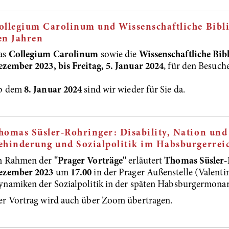
ollegium Carolinum und Wissenschaftliche Bibli
en Jahren
as
Collegium Carolinum
sowie die
Wissenschaftliche Bib
zember 2023, bis Freitag, 5. Januar 2024
, für den Besuc
b dem
8. Januar 2024
sind wir wieder für Sie da.
homas Süsler-Rohringer: Disability, Nation un
ehinderung und Sozialpolitik im Habsburgerrei
m Rahmen der
"Prager Vorträge"
erläutert
Thomas Süsler-
ezember 2023
um
17.00
in der Prager Außenstelle (Valentin
namiken der Sozialpolitik in der späten Habsburgermonar
r Vortrag wird auch über Zoom übertragen.