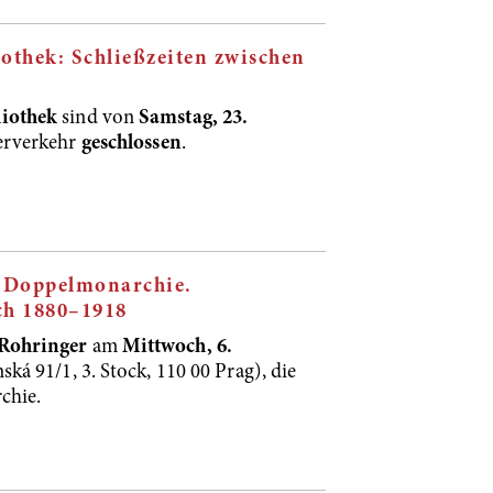
othek: Schließzeiten zwischen
liothek
sind von
Samstag, 23.
herverkehr
geschlossen
.
d Doppelmonarchie.
ch 1880–1918
Rohringer
am
Mittwoch,
6.
ská 91/1, 3. Stock, 110 00 Prag), die
chie.