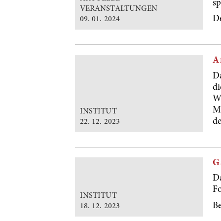
sp
VERANSTALTUNGEN
De
09. 01. 2024
A
Da
di
Wi
Me
INSTITUT
de
22. 12. 2023
G
Da
Fo
INSTITUT
B
18. 12. 2023