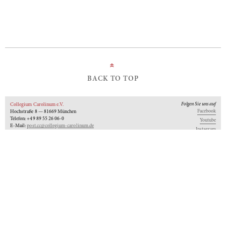
»
BACK TO TOP
Folgen Sie uns auf
Collegium Carolinum e.V.
Facebook
Hochstraße 8 — 81669 München
Telefon: +49 89 55 26 06-0
Youtube
E-Mail:
post.cc@collegium-carolinum.de
Instagram
Impressum
Datenschutz
Logos
Unseren Newsletter abonnieren
An-Institut der
Gefördert von:
Mitglied im