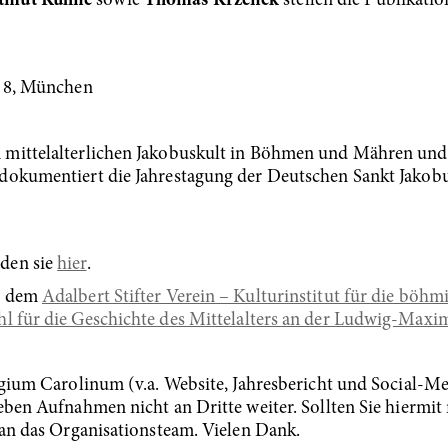
tmut Kühne
sowie
Thomas Krzenck
stellen die Publikat
e 8, München
 mittelalterlichen Jakobuskult in Böhmen und Mähren und
dokumentiert die Jahrestagung der Deutschen Sankt Jakobus
den sie
hier
.
it dem
Adalbert Stifter Verein – Kulturinstitut für die böh
hl für die Geschichte des Mittelalters an der Ludwig-Max
legium Carolinum (v.a. Website, Jahresbericht und Social
eben Aufnahmen nicht an Dritte weiter. Sollten Sie hiermit
 an das Organisationsteam. Vielen Dank.