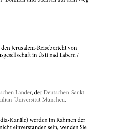
ion "Böhmen und Sachsen auf dem Weg
 den Jerusalem-Reisebericht von
gesellschaft in Ústí nad Labem /
mischen Länder
, der
Deutschen-Sankt-
imilian-Universität München
.
-Media-Kanäle) werden im Rahmen der
 nicht einverstanden sein, wenden Sie