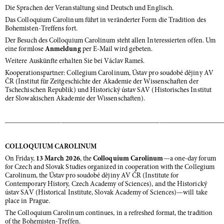
Die Sprachen der Veranstaltung sind Deutsch und Englisch.
Das Colloquium Carolinum führt in veränderter Form die Tradition des
Bohemisten-Treffens fort.
Der Besuch des Colloquium Carolinum steht allen Interessierten offen. Um
eine formlose
Anmeldung
per E-Mail wird gebeten.
Weitere Auskünfte erhalten Sie bei Václav Rameš.
Kooperationspartner: Collegium Carolinum, Ústav pro soudobé dějiny AV
ČR (Institut für Zeitgeschichte der Akademie der Wissenschaften der
Tschechischen Republik) und Historický ústav SAV (Historisches Institut
der Slowakischen Akademie der Wissenschaften).
―――――――――――――――――――――――――――――――
COLLOQUIUM CAROLINUM
On Friday,
13 March 2026
, the
Colloquium Carolinum
—a one-day forum
for Czech and Slovak Studies organized in cooperation with the Collegium
Carolinum, the Ústav pro soudobé dějiny AV ČR (Institute for
Contemporary History, Czech Academy of Sciences), and the Historický
ústav SAV (Historical Institute, Slovak Academy of Sciences)—will take
place in Prague.
The Colloquium Carolinum continues, in a refreshed format, the tradition
of the Bohemisten-Treffen.