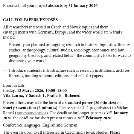
Please submit your project abstracts by
31 January 2026
.
CALL FOR PAPERS/EXPOSÉS
All researchers interested in Czech and Slovak topics and their
entanglements with Germany, Europe, and the wider world are warmly
invited.
Present your planned or ongoing research in history, linguistics, literary
studies, anthropology, cultural studies, sociology, economics and law,
geography, theology, and related fields—the community looks forward to
discussing your work!
Introduce academic infrastructure such as research institutions, archives,
libraries, funding schemes, editions, and calls for papers.
Event details
Friday, 13 March 2026, 10:00–18:00
Vila Lanna, V Sadech 1, Praha 6 – Bubeneč
Presentations may take the form of a
standard paper (20 minutes)
or a
short presentation (2 minutes)
. Please send a 1–2 page abstract to Václav
st
Rameš (
rames
@usd.cas.cz
). The deadline for longer papers is
31
January
th
2026
; the deadline for short presentations is
28
February 2026
.
Conference languages: English and German
The event is open to all interested in Czech and Slovak Studies. Please