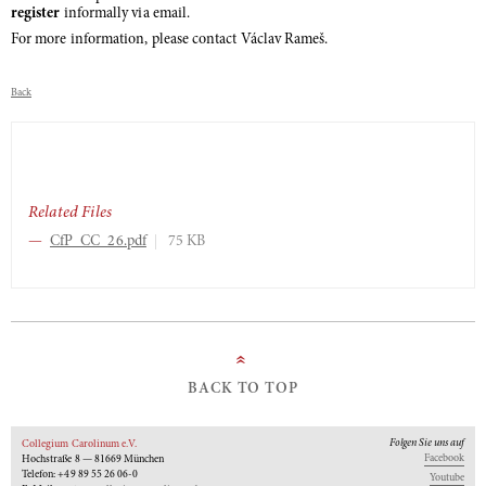
register
informally via email.
For more information, please contact Václav Rameš.
Back
Related Files
CfP_CC_26.pdf
75 KB
»
BACK TO TOP
Folgen Sie uns auf
Collegium Carolinum e.V.
Facebook
Hochstraße 8 — 81669 München
Telefon: +49 89 55 26 06-0
Youtube