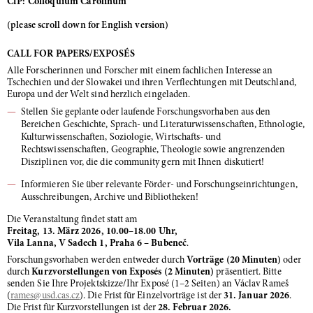
CfP: Colloquium Carolinum
(please scroll down for English version)
CALL FOR PAPERS/EXPOSÉS
Alle Forscherinnen und Forscher mit einem fachlichen Interesse an
Tschechien und der Slowakei und ihren Verflechtungen mit Deutschland,
Europa und der Welt sind herzlich eingeladen.
Stellen Sie geplante oder laufende Forschungsvorhaben aus den
Bereichen Geschichte, Sprach- und Literaturwissenschaften, Ethnologie,
Kulturwissenschaften, Soziologie, Wirtschafts- und
Rechtswissenschaften, Geographie, Theologie sowie angrenzenden
Disziplinen vor, die die community gern mit Ihnen diskutiert!
Informieren Sie über relevante Förder- und Forschungseinrichtungen,
Ausschreibungen, Archive und Bibliotheken!
Die Veranstaltung findet statt am
Freitag, 13. März 2026, 10.00–18.00 Uhr,
Vila Lanna, V Sadech 1, Praha 6 – Bubeneč
.
Forschungsvorhaben werden entweder durch
Vorträge (20 Minuten)
oder
durch
Kurzvorstellungen von Exposés (2 Minuten)
präsentiert. Bitte
senden Sie Ihre Projektskizze/Ihr Exposé (1–2 Seiten) an Václav Rameš
(
rames
@usd.cas.cz
). Die Frist für Einzelvorträge ist der
31. Januar 2026
.
Die Frist für Kurzvorstellungen ist der
28. Februar 2026.