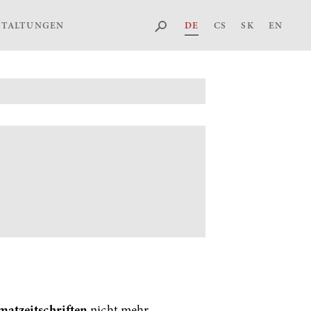
DE
CS
SK
EN
STALTUNGEN