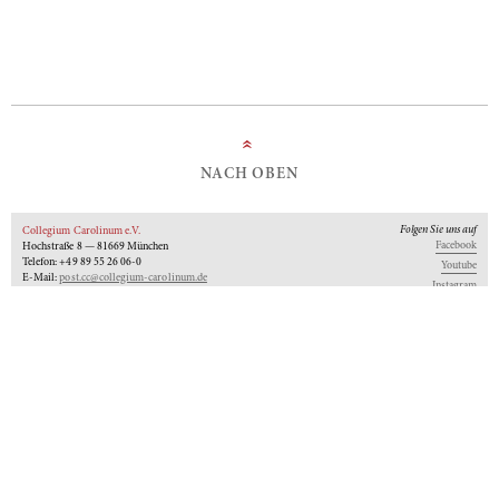
»
NACH OBEN
Folgen Sie uns auf
Collegium Carolinum e.V.
Facebook
Hochstraße 8 — 81669 München
Telefon: +49 89 55 26 06-0
Youtube
E-Mail:
post.cc@collegium-carolinum.de
Instagram
Impressum
Datenschutz
Logos
Unseren Newsletter abonnieren
An-Institut der
Gefördert von:
Mitglied im