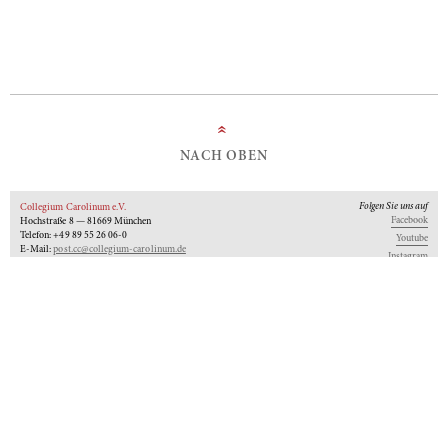
»
NACH OBEN
Folgen Sie uns auf
Collegium Carolinum e.V.
Facebook
Hochstraße 8 — 81669 München
Telefon: +49 89 55 26 06-0
Youtube
E-Mail:
post.cc@collegium-carolinum.de
Instagram
Impressum
Datenschutz
Logos
Unseren Newsletter abonnieren
An-Institut der
Gefördert von:
Mitglied im