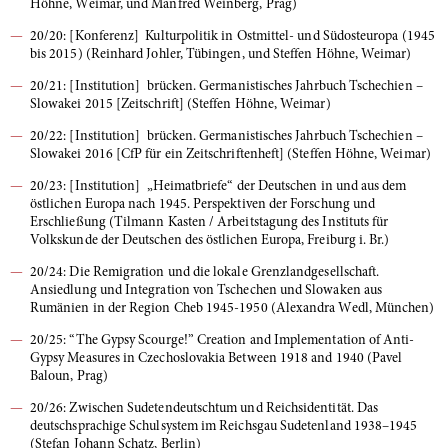
Höhne, Weimar, und Manfred Weinberg, Prag)
20/20: [Konferenz] Kulturpolitik in Ostmittel- und Südosteuropa (1945
bis 2015) (Reinhard Johler, Tübingen, und Steffen Höhne, Weimar)
20/21: [Institution] brücken. Germanistisches Jahrbuch Tschechien –
Slowakei 2015 [Zeitschrift] (Steffen Höhne, Weimar)
20/22: [Institution] brücken. Germanistisches Jahrbuch Tschechien –
Slowakei 2016 [CfP für ein Zeitschriftenheft] (Steffen Höhne, Weimar)
20/23: [Institution] „Heimatbriefe“ der Deutschen in und aus dem
östlichen Europa nach 1945. Perspektiven der Forschung und
Erschließung (Tilmann Kasten / Arbeitstagung des Instituts für
Volkskunde der Deutschen des östlichen Europa, Freiburg i. Br.)
20/24: Die Remigration und die lokale Grenzlandgesellschaft.
Ansiedlung und Integration von Tschechen und Slowaken aus
Rumänien in der Region Cheb 1945-1950 (Alexandra Wedl, München)
20/25: “The Gypsy Scourge!” Creation and Implementation of Anti-
Gypsy Measures in Czechoslovakia Between 1918 and 1940 (Pavel
Baloun, Prag)
20/26: Zwischen Sudetendeutschtum und Reichsidentität. Das
deutschsprachige Schulsystem im Reichsgau Sudetenland 1938–1945
(Stefan Johann Schatz, Berlin)