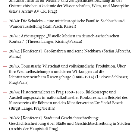
Šmidrkal, Institut für Neuzeit- und Zeitgeschichteforschung an der
Österreichischen Akademie der Wissenschaften, Wien, und Masarykův
ústav a Archiv AV ČR, Prag)
20/40: Die Schaleks – eine mitteleuropäische Familie. Sachbuch und
Wanderausstellung (Ralf Pasch, Kassel)
20/41: Arbeitsgruppe „Visuelle Medien im deutsch-tschechischen
Kontext“ (Theresa Langer, Kissing/Passau)
20/42: [Konferenz] Großmähren und seine Nachbarn (Stefan Albrecht,
Mainz)
20/43: Touristische Wirtschaft und volkskundliche Produktion. Über
ihre Wechselbeziehungen und deren Wirkungen auf die
Identitätsentwürfe im Riesengebirge (1880–1914) (Ludovic Schlosser,
Prag/Paris)
20/44: Historienmalerei in Prag 1860–1885. Bildkonzepte und
Ausstellungspraxis in nationalkultureller Konkurrenz am Beispiel des
Kunstvereins für Böhmen und des Künstlervereins Umělecká Beseda
(Birgit Lange, Prag/Berlin)
20/45: [Konferenz] Stadt und Geschichtsschreibung:
Geschichtsschreibung über Städte und Geschichtsschreibung in Städten
(Archiv der Hauptstadt Prag)