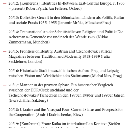
20/12: [Konferenz] Identities In-Between: East-Central Europe, c. 1900
– present (Robert Pyrah, Jan Fellerer, Oxford)
20/13: Kollektive Gewalt in den böhmischen Ländern als Politik, Kultur
und soziale Praxis 1935–1955 (Jaromír Mrňka, München/Prag)
20/14: Transnational an der Schnittstelle von Religion und Politik: Die
Ackermann-Gemeinde vor und nach der Wende 1989 (Niklas
Zimmermann, München)
20/15: Frontiers of Identity: Austrian and Czechoslovak Satirical
Magazines between Tradition and Modernity 1918-1939 (Julia
Secklehner, London)
20/16: Historische Stadt im sozialistischen Aufbau. Prag und Leipzig
zwischen Vision und Wirklichkeit des Stalinismus (Michal Kurz, Prag)
20/17: Männer in der privaten Sphäre. Ein historischer Vergleich
zwischen der DDR/Ostdeutschland und der
Tschechoslowakei/Tschechien in den 1970er, 1980er und 1990er Jahren
(Eva Schäffler, Salzburg)
20/18: Ukraine and the Visegrad Four: Current Status and Prospects for
the Cooperation (Andrii Kudriachenko, Kiew)
20/19: [Konferenz] Franz Kafka im interkulturellen Kontext (Steffen