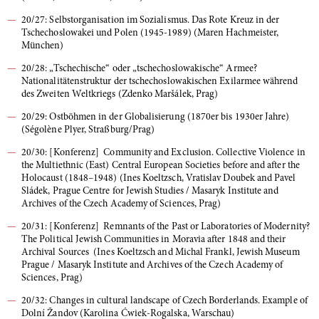
20/27: Selbstorganisation im Sozialismus. Das Rote Kreuz in der
Tschechoslowakei und Polen (1945-1989) (Maren Hachmeister,
München)
20/28: „Tschechische“ oder „tschechoslowakische“ Armee?
Nationalitätenstruktur der tschechoslowakischen Exilarmee während
des Zweiten Weltkriegs (Zdenko Maršálek, Prag)
20/29: Ostböhmen in der Globalisierung (1870er bis 1930er Jahre)
(Ségolène Plyer, Straßburg/Prag)
20/30: [Konferenz] Community and Exclusion. Collective Violence in
the Multiethnic (East) Central European Societies before and after the
Holocaust (1848–1948) (Ines Koeltzsch, Vratislav Doubek and Pavel
Sládek, Prague Centre for Jewish Studies / Masaryk Institute and
Archives of the Czech Academy of Sciences, Prag)
20/31: [Konferenz] Remnants of the Past or Laboratories of Modernity?
The Political Jewish Communities in Moravia after 1848 and their
Archival Sources (Ines Koeltzsch and Michal Frankl, Jewish Museum
Prague / Masaryk Institute and Archives of the Czech Academy of
Sciences, Prag)
20/32: Changes in cultural landscape of Czech Borderlands. Example of
Dolní Žandov (Karolina Ćwiek-Rogalska, Warschau)