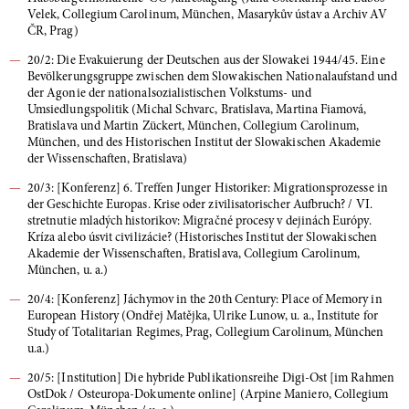
Velek, Collegium Carolinum, München, Masarykův ústav a Archiv AV
ČR, Prag)
20/2: Die Evakuierung der Deutschen aus der Slowakei 1944/45. Eine
Bevölkerungsgruppe zwischen dem Slowakischen Nationalaufstand und
der Agonie der nationalsozialistischen Volkstums- und
Umsiedlungspolitik (Michal Schvarc, Bratislava, Martina Fiamová,
Bratislava und Martin Zückert, München, Collegium Carolinum,
München, und des Historischen Institut der Slowakischen Akademie
der Wissenschaften, Bratislava)
20/3: [Konferenz] 6. Treffen Junger Historiker: Migrationsprozesse in
der Geschichte Europas. Krise oder zivilisatorischer Aufbruch? / VI.
stretnutie mladých historikov: Migračné procesy v dejinách Európy.
Kríza alebo úsvit civilizácie? (Historisches Institut der Slowakischen
Akademie der Wissenschaften, Bratislava, Collegium Carolinum,
München, u. a.)
20/4: [Konferenz] Jáchymov in the 20th Century: Place of Memory in
European History (Ondřej Matějka, Ulrike Lunow, u. a., Institute for
Study of Totalitarian Regimes, Prag, Collegium Carolinum, München
u.a.)
20/5: [Institution] Die hybride Publikationsreihe Digi-Ost [im Rahmen
OstDok / Osteuropa-Dokumente online] (Arpine Maniero, Collegium