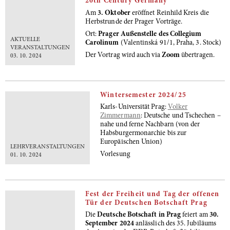
20th Century Germany
Am
3. Oktober
eröffnet Reinhild Kreis die
Herbstrunde der Prager Vorträge.
Ort:
Prager Außenstelle des Collegium
AKTUELLE
Carolinum
(Valentinská 91/1, Praha, 3. Stock)
VERANSTALTUNGEN
Der Vortrag wird auch via
Zoom
übertragen.
03. 10. 2024
Wintersemester 2024/25
Karls-Universität Prag:
Volker
Zimmermann
: Deutsche und Tschechen –
nahe und ferne Nachbarn (von der
Habsburgermonarchie bis zur
Europäischen Union)
LEHRVERANSTALTUNGEN
Vorlesung
01. 10. 2024
Fest der Freiheit und Tag der offenen
Tür der Deutschen Botschaft Prag
Die
Deutsche Botschaft in Prag
feiert am
30.
September 2024
anlässlich des 35. Jubiläums