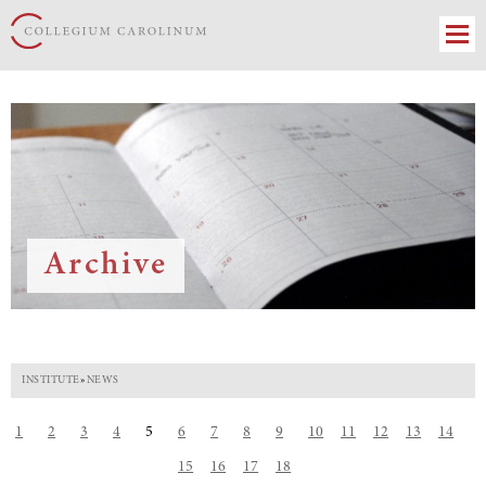
Archive
INSTITUTE
»
NEWS
1
2
3
4
5
6
7
8
9
10
11
12
13
14
15
16
17
18