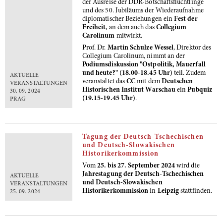
der Ausreise der DDR-Botschaftsflüchtlinge
und des 50. Jubiläums der Wiederaufnahme
diplomatischer Beziehungen ein
Fest der
Freiheit
, an dem auch das
Collegium
Carolinum
mitwirkt.
Prof. Dr.
Martin Schulze Wessel
, Direktor des
Collegium Carolinum, nimmt an der
Podiumsdiskussion
"Ostpolitik, Mauerfall
und heute?" (18.00-18.45 Uhr)
teil.
Zudem
AKTUELLE
veranstaltet das
CC
mit dem
Deutschen
VERANSTALTUNGEN
Historischen Institut Warschau
ein
Pubquiz
30. 09. 2024
(19.15-19.45 Uhr)
.
PRAG
Tagung der Deutsch-Tschechischen
und Deutsch-Slowakischen
Historikerkommission
Vom
25. bis 27. September 2024
wird die
Jahrestagung der Deutsch-Tschechischen
AKTUELLE
und Deutsch-Slowakischen
VERANSTALTUNGEN
Historikerkommission
in
Leipzig
stattfinden.
25. 09. 2024