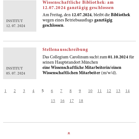
Wissenschaftliche Bibliothek: am
12.07.2024 ganztägig geschlossen
Am Freitag, den
12.07.2024
, bleibt die
Bibliothek
wegen eines Betriebsausflugs
ganztägig
INSTITUT
geschlossen
.
12. 07. 2024
Stellenausschreibung
Das Collegium Carolinum sucht zum
01.10.2024
für
seinen Hauptstandort München
eine Wissenschaftliche Mitarbeiterin/einen
INSTITUT
Wissenschaftlichen Mitarbeiter
(m/w/d).
05. 07. 2024
1
2
3
4
5
6
7
8
9
10
11
12
13
14
15
16
17
18
»