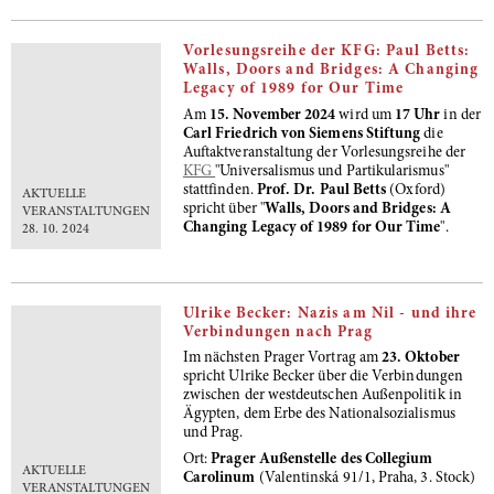
Vorlesungsreihe der KFG: Paul Betts:
Walls, Doors and Bridges: A Changing
Legacy of 1989 for Our Time
Am
15. November 2024
wird um
17 Uhr
in der
Carl Friedrich von Siemens Stiftung
die
Auftaktveranstaltung der Vorlesungsreihe der
KFG
"Universalismus und Partikularismus"
stattfinden.
Prof. Dr. Paul Betts
(Oxford)
AKTUELLE
spricht über "
Walls, Doors and Bridges: A
VERANSTALTUNGEN
Changing Legacy of 1989 for Our Time
".
28. 10. 2024
Ulrike Becker: Nazis am Nil - und ihre
Verbindungen nach Prag
Im nächsten Prager Vortrag am
23. Oktober
spricht
Ulrike Becker über die Verbindungen
zwischen der westdeutschen Außenpolitik in
Ägypten, dem Erbe des Nationalsozialismus
und Prag.
Ort:
Prager Außenstelle des Collegium
AKTUELLE
Carolinum
(Valentinská 91/1, Praha, 3. Stock)
VERANSTALTUNGEN