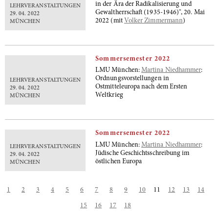
in der Ära der Radikalisierung und
LEHRVERANSTALTUNGEN
Gewaltherrschaft (1935-1946)", 20. Mai
29. 04. 2022
2022 (mit
Volker Zimmermann
)
MÜNCHEN
Sommersemester 2022
LMU München:
Martina Niedhammer
:
Ordnungsvorstellungen in
LEHRVERANSTALTUNGEN
Ostmitteleuropa nach dem Ersten
29. 04. 2022
Weltkrieg
MÜNCHEN
Sommersemester 2022
LMU München:
Martina Niedhammer
:
LEHRVERANSTALTUNGEN
Jüdische Geschichtsschreibung im
29. 04. 2022
östlichen Europa
MÜNCHEN
1
2
3
4
5
6
7
8
9
10
11
12
13
14
15
16
17
18