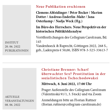
Neue Publikation erschienen
Clemens Ableidinger / Peter Becker / Marion
Dotter / Andreas Enderlin-Mahr / Jana
Osterkamp / Nadja Weck (Hg.)
Im Büro des Herrschers. Neue Perspektiven der
historischen Politikfeldanalyse
Veröffentlichungen des Collegium Carolinum, Bd.
145
INSTITUT
Vandenhoeck & Ruprecht, Göttingen 2022, 268 S.,
20. 06. 2022
geb., Ladenpreis € 50,00, ISBN 978-3-525-33613-7
PUBLIKATIONEN
Christiane Brenner: Scharf
überwachter Sex? Prostitution in der
sozialistischen Tschechoslowakei
Mittwoch, 8. Juni 2022, 17:00 Uhr
Prager Außenstelle des Collegium Carolinum
(Valentinská 91/1, 3. Stock) und via Zoom
AKTUELLE
Anmeldungen bitte an Florian Ruttner
VERANSTALTUNGEN
(florian.ruttner@collegium-carolinum.de)
08. 06. 2022