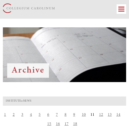
Archive
INSTITUTE
»
NEWS
1
2
3
4
5
6
7
8
9
10
11
12
13
14
15
16
17
18