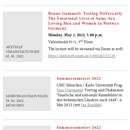
Benno Gammerl: Feeling Differently.
The Emotional Lives of Same-Sex
Loving Men and Women in Postwar
Germany
Monday
,
May 2
,
2022
,
5.00 p.m.
rd
Valentinská 91/1, 3
Floor
AKTUELLE
The lecture will be streamed via Zoom as well:
VERANSTALTUNGEN
https://us02web.zoom.us/j/89246132128
02. 05. 2022
Sommersemester 2022
LMU München / Karls-Universität Prag:
Jana Osterkamp
: Vortrag und Diskussion
"Staatliche und nationale Raumbilder in
LEHRVERANSTALTUNGEN
den böhmischen Ländern nach 1848", 6.
29. 04. 2022
Mai 2022 (mit
Jan Randák
)
MÜNCHEN
Sommersemester 2022