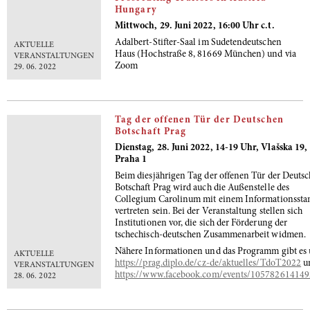
Hungary
Mittwoch, 29. Juni 2022, 16:00 Uhr c.t.
Adalbert-Stifter-Saal im Sudetendeutschen
AKTUELLE
Haus (Hochstraße 8, 81669 München) und via
VERANSTALTUNGEN
Zoom
29. 06. 2022
Tag der offenen Tür der Deutschen
Botschaft Prag
Dienstag, 28. Juni 2022, 14-19 Uhr, Vlašska 19,
Praha 1
Beim diesjährigen Tag der offenen Tür der Deuts
Botschaft Prag wird auch die Außenstelle des
Collegium Carolinum mit einem Informationssta
vertreten sein. Bei der Veranstaltung stellen sich
Institutionen vor, die sich der Förderung der
tschechisch-deutschen Zusammenarbeit widmen.
Nähere Informationen und das Programm gibt es 
AKTUELLE
https://prag.diplo.de/cz-de/aktuelles/TdoT2022
u
VERANSTALTUNGEN
https://www.facebook.com/events/10578261414
28. 06. 2022