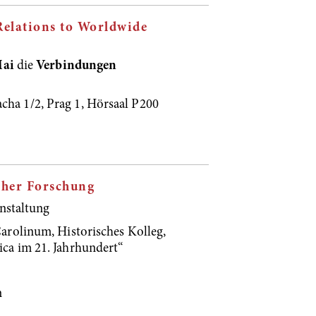
Relations to Worldwide
Mai
die
Verbindungen
acha 1/2, Prag 1, Hörsaal P200
cher Forschung
nstaltung
rolinum, Historisches Kolleg,
a im 21. Jahrhundert“
n