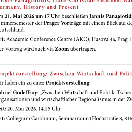
annis Panagiotidis, Hans-Christian Petersen: Ra
ermany. History and Present
m
21. Mai 2026 um 17 Uhr
beschließen
Jannis Panagiotid
ommersemester der
Prager Vorträge
mit einem Blick auf d
eutschland.
t:
Academic Conference Centre (AKC), Husova 4a, Prag 1
r Vortrag wird auch via
Zoom
übertragen.
rojektvorstellung: Zwischen Wirtschaft und Poli
r laden ein zu eine
r Projektvorstellung
:
abriel
Godeffroy
: „Zwischen Wirtschaft und Politik: Tsche
ganisationen und wirtschaftlicher Regionalismus in der Zw
it:
20. Mai 2026, 14.15 Uhr
rt:
Collegium Carolinum, Seminarraum (Hochstraße 8, 816