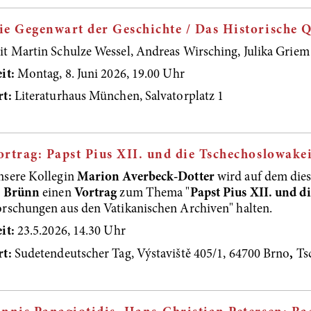
ie Gegenwart der Geschichte / Das Historische Q
t Martin Schulze Wessel, Andreas Wirsching, Julika Griem
it:
Montag, 8. Juni 2026, 19.00 Uhr
t:
Literaturhaus München, Salvatorplatz 1
ortrag: Papst Pius XII. und die Tschechoslowake
nsere Kollegin
Marion Averbeck-Dotter
wird auf dem die
n Brünn
einen
Vortrag
zum Thema "
Papst Pius XII. und d
rschungen aus den Vatikanischen Archiven" halten.
it:
23.5.2026, 14.30 Uhr
rt:
Sudetendeutscher Tag, Výstaviště 405/1, 64700 Brno
,
Ts