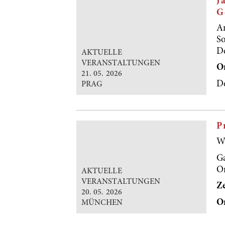
J
G
A
S
D
AKTUELLE
VERANSTALTUNGEN
Or
21. 05. 2026
De
PRAG
P
Wi
G
Or
AKTUELLE
VERANSTALTUNGEN
Ze
20. 05. 2026
O
MÜNCHEN