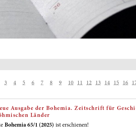
3
4
5
6
7
8
9
10
11
12
13
14
15
16
1
eue Ausgabe der Bohemia. Zeitschrift für Geschi
öhmischen Länder
ie
Bohemia 65/1 (2025)
ist erschienen!