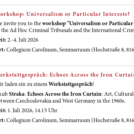
orkshop: Universalism or Particular Interests?
 invite you to the
workshop "Universalism or Particular 
 the Ad Hoc Criminal Tribunals and the International Crim
it:
2.-4. Juli 2026
rt:
Collegium Carolinum, Seminarraum (Hochstraße 8, 816
erkstattgespräch: Echoes Across the Iron Curtai
r laden ein zu einem
Werkstattgespräch
!
akub
Straka
:
Echoes Across the Iron Curtain
: Art, Cultura
tween Czechoslovakia and West Germany in the 1960s.
it:
1. Juli 2026, 14.15 Uhr
rt:
Collegium Carolinum, Seminarraum (Hochstraße 8, 816