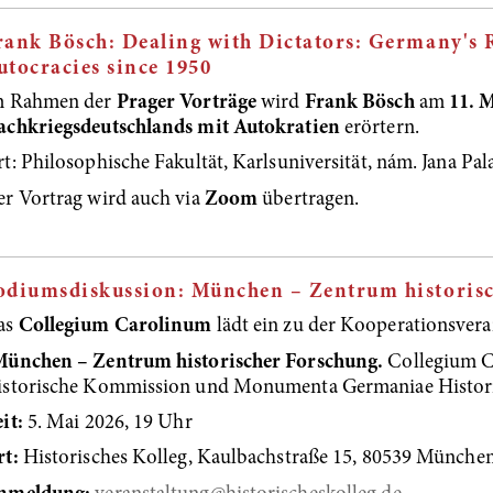
rank Bösch: Dealing with Dictators: Germany's 
utocracies since 1950
m Rahmen der
Prager Vorträge
wird
Frank Bösch
am
11. 
achkriegsdeutschlands mit Autokratien
erörtern.
t: Philosophische Fakultät, Karlsuniversität, nám. Jana Pal
r Vortrag wird auch via
Zoom
übertragen.
odiumsdiskussion: München – Zentrum historis
as
Collegium Carolinum
lädt ein zu der Kooperationsvera
München – Zentrum historischer Forschung.
Collegium Ca
istorische Kommission und Monumenta Germaniae Historic
it:
5. Mai 2026, 19 Uhr
rt:
Historisches Kolleg, Kaulbachstraße 15, 80539 Münche