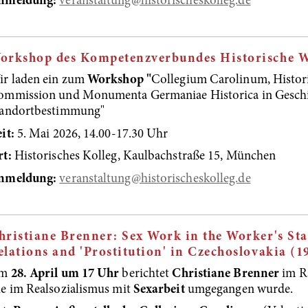
nmeldung:
veranstaltung@historischeskolleg.de
orkshop des Kompetenzverbundes Historische 
ir laden ein zum
Workshop "
Collegium Carolinum, Histori
ommission und Monumenta Germaniae Historica in Geschi
tandortbestimmung"
it:
5. Mai 2026, 14.00-17.30 Uhr
rt:
Historisches Kolleg, Kaulbachstraße 15, München
nmeldung:
veranstaltung@historischeskolleg.de
hristiane Brenner: Sex Work in the Worker's Sta
elations and 'Prostitution' in Czechoslovakia (1
m
28. April um 17 Uhr
berichtet
Christiane Brenner
im R
e im Realsozialismus mit
Sexarbeit
umgegangen wurde.