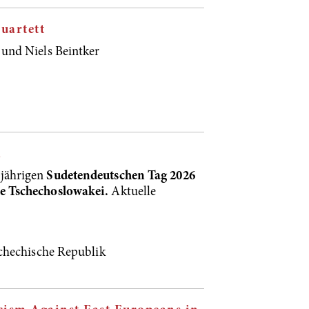
uartett
 und Niels Beintker
i
sjährigen
Sudetendeutschen Tag 2026
ie Tschechoslowakei.
Aktuelle
chechische Republik