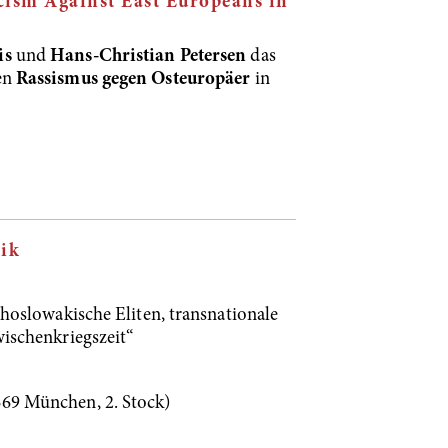
cism Against East Europeans in
is
und
Hans-Christian Petersen
das
en
Rassismus gegen Osteuropäer
in
tik
choslowakische Eliten, transnationale
ischenkriegszeit“
69 München, 2. Stock)