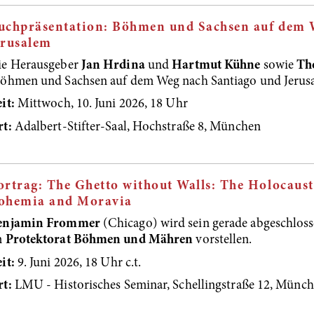
uchpräsentation: Böhmen und Sachsen auf dem 
erusalem
ie Herausgeber
Jan Hrdina
und
Hartmut Kühne
sowie
Th
öhmen und Sachsen auf dem Weg nach Santiago und Jerusa
it:
Mittwoch, 10. Juni 2026, 18 Uhr
rt:
Adalbert-Stifter-Saal, Hochstraße 8, München
ortrag: The Ghetto without Walls: The Holocaust 
ohemia and Moravia
enjamin Frommer
(Chicago) wird sein gerade abgeschlos
m
Protektorat Böhmen und Mähren
vorstellen.
it:
9. Juni 2026, 18 Uhr c.t.
rt:
LMU - Historisches Seminar, Schellingstraße 12, Münc