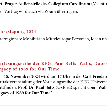
rt:
Prager Außenstelle des Collegium Carolinum
(Valentin
r Vortrag wird auch via
Zoom
übertragen.
ahrestagung 2024
terregionale Mobilität in Mitteleuropa: Personen, Ideen un
orlesungsreihe der KFG: Paul Betts: Walls, Door
egacy of 1989 for Our Time
m
15. November 2024
wird um
17 Uhr
in der
Carl Friedri
ftaktveranstaltung der Vorlesungsreihe der
KFG
"Univers
attfinden.
Prof. Dr. Paul Betts
(Oxford) spricht über "
Wall
egacy of 1989 for Our Time
".