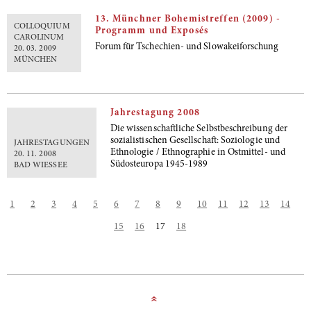
13. Münchner Bohemistreffen (2009) -
COLLOQUIUM
Programm und Exposés
CAROLINUM
Forum für Tschechien- und Slowakeiforschung
20. 03. 2009
MÜNCHEN
Jahrestagung 2008
Die wissenschaftliche Selbstbeschreibung der
sozialistischen Gesellschaft: Soziologie und
JAHRESTAGUNGEN
Ethnologie / Ethnographie in Ostmittel- und
20. 11. 2008
Südosteuropa 1945-1989
BAD WIESSEE
1
2
3
4
5
6
7
8
9
10
11
12
13
14
15
16
17
18
»