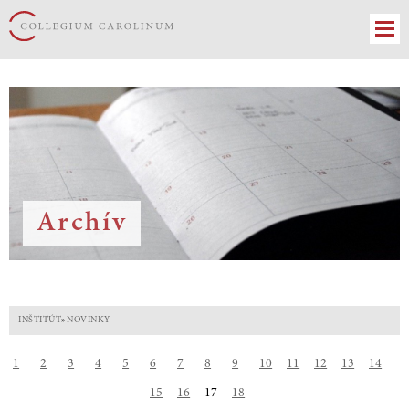
Archív
INŠTITÚT
»
NOVINKY
1
2
3
4
5
6
7
8
9
10
11
12
13
14
15
16
17
18