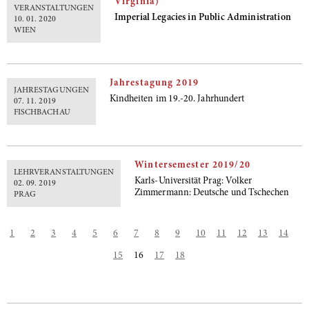
Virginia)
VERANSTALTUNGEN
Imperial Legacies in Public Administration
10. 01. 2020
WIEN
Jahrestagung 2019
JAHRESTAGUNGEN
Kindheiten im 19.-20. Jahrhundert
07. 11. 2019
FISCHBACHAU
Wintersemester 2019/20
LEHRVERANSTALTUNGEN
Karls-Universität Prag: Volker
02. 09. 2019
Zimmermann: Deutsche und Tschechen
PRAG
1
2
3
4
5
6
7
8
9
10
11
12
13
14
15
16
17
18