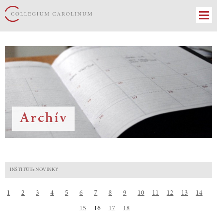
Archív
INŠTITÚT
»
NOVINKY
1
2
3
4
5
6
7
8
9
10
11
12
13
14
15
16
17
18