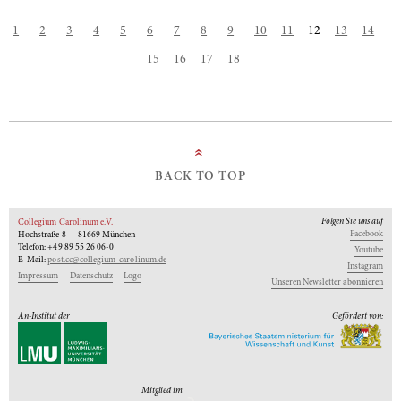
1
2
3
4
5
6
7
8
9
10
11
12
13
14
15
16
17
18
»
BACK TO TOP
Folgen Sie uns auf
Collegium Carolinum e.V.
Facebook
Hochstraße 8 — 81669 München
Telefon: +49 89 55 26 06-0
Youtube
E-Mail:
post.cc@collegium-carolinum.de
Instagram
Impressum
Datenschutz
Logo
Unseren Newsletter abonnieren
An-Institut der
Gefördert von:
Mitglied im