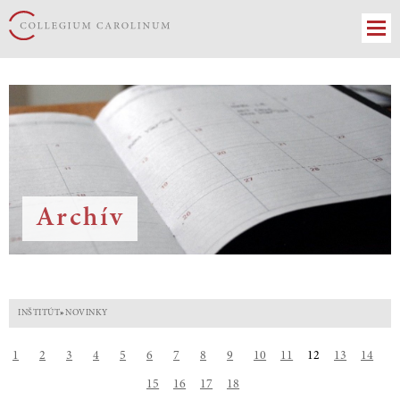
Archív
INŠTITÚT
»
NOVINKY
1
2
3
4
5
6
7
8
9
10
11
12
13
14
15
16
17
18