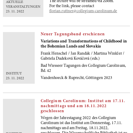
The lecture will be streamed via Zoom.
AKTUELLE
For the link, please contact
VERANSTALTUNGEN
florian.ruttner@collegium‐carolinum.de
23. 11. 2022
Neuer Tagungsband erschienen
Variations and Transformations of Childhood in
the Bohemian Lands and Slovakia
Frank Henschel / Jan Randák / Martina Winkler /
Gabriela Dudeková Kováčová (eds.)
Bad Wiesseer Tagungen des Collegium Carolinum,
Bd. 42
INSTITUT
Vandenhoeck & Ruprecht, Göttingen 2023
23. 11. 2022
Collegium Carolinum: Institut am 17.11.
nachmittags und am 18.11.2022
geschlossen
Wegen der Jahrestagung 2022 des Collegium
Carolinum ist das Institut am Donnerstag, 17.11.
nachmittags und am Freitag, 18.11.2022,