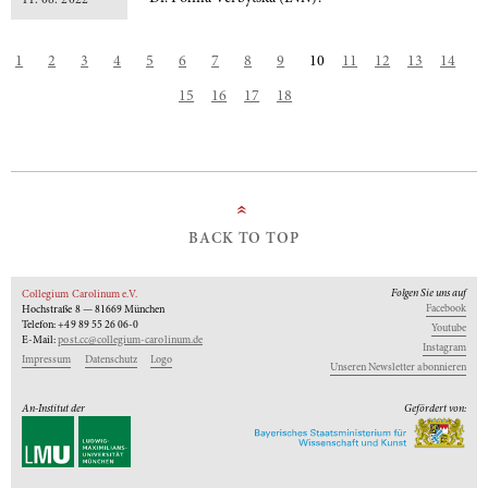
1
2
3
4
5
6
7
8
9
10
11
12
13
14
15
16
17
18
»
BACK TO TOP
Folgen Sie uns auf
Collegium Carolinum e.V.
Facebook
Hochstraße 8 — 81669 München
Telefon: +49 89 55 26 06-0
Youtube
E-Mail:
post.cc@collegium-carolinum.de
Instagram
Impressum
Datenschutz
Logo
Unseren Newsletter abonnieren
An-Institut der
Gefördert von: