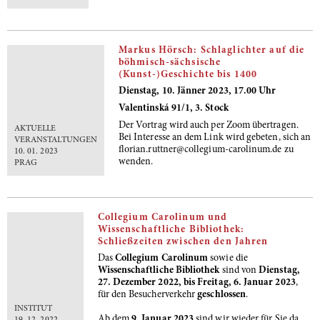
Markus Hörsch: Schlaglichter auf die
böhmisch-sächsische
(Kunst-)Geschichte bis 1400
Dienstag, 10. Jänner 2023, 17.00 Uhr
Valentinská 91/1, 3. Stock
Der Vortrag wird auch per Zoom übertragen.
AKTUELLE
Bei Interesse an dem Link wird gebeten, sich an
VERANSTALTUNGEN
florian.ruttner@collegium-carolinum.de zu
10. 01. 2023
wenden.
PRAG
Collegium Carolinum und
Wissenschaftliche Bibliothek:
Schließzeiten zwischen den Jahren
Das
Collegium Carolinum
sowie die
Wissenschaftliche Bibliothek
sind von
Dienstag,
27. Dezember 2022, bis Freitag, 6. Januar 2023
,
für den Besucherverkehr
geschlossen
.
INSTITUT
Ab dem
9. Januar 2023
sind wir wieder für Sie da.