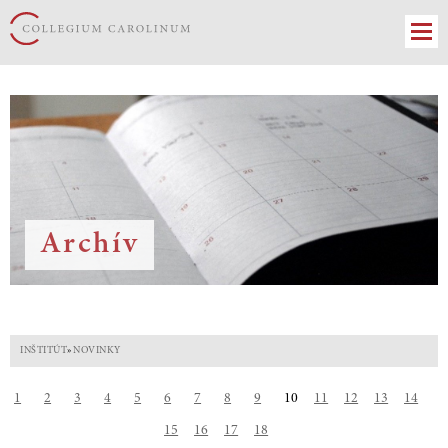
Archív
INŠTITÚT
»
NOVINKY
1
2
3
4
5
6
7
8
9
10
11
12
13
14
15
16
17
18