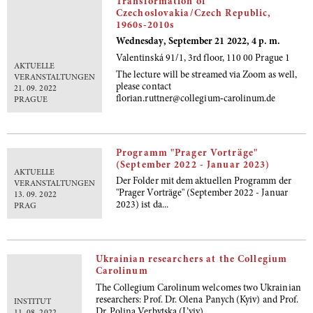
Transformation of
Czechoslovakia/Czech Republic,
1960s-2010s
Wednesday, September 21 2022, 4 p. m.
Valentinská 91/1, 3rd floor, 110 00 Prague 1
AKTUELLE
The lecture will be streamed via Zoom as well,
VERANSTALTUNGEN
please contact
21. 09. 2022
florian.ruttner@collegium‐carolinum.de
PRAGUE
Programm "Prager Vorträge"
(September 2022 - Januar 2023)
AKTUELLE
Der Folder mit dem aktuellen Programm der
VERANSTALTUNGEN
"Prager Vorträge" (September 2022 - Januar
13. 09. 2022
2023) ist da...
PRAG
Ukrainian researchers at the Collegium
Carolinum
The Collegium Carolinum welcomes two Ukrainian
researchers: Prof. Dr. Olena Panych (Kyiv) and Prof.
INSTITUT
Dr. Polina Verbytska (L’viv).
11. 08. 2022