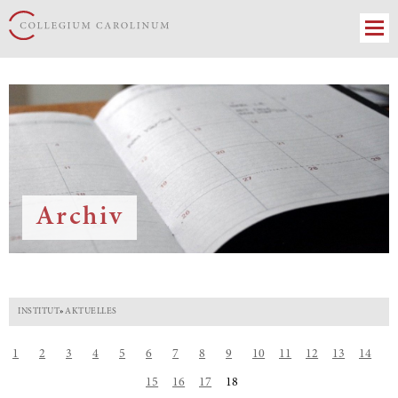
Archiv
INSTITUT
»
AKTUELLES
1
2
3
4
5
6
7
8
9
10
11
12
13
14
15
16
17
18