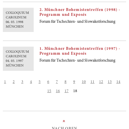
2. Münchner Bohemistentreffen (1998) -
COLLOQUIUM
Programm und Exposés
CAROLINUM
Forum für Tschechien- und Slowakeiforschung
06. 03. 1998
MÜNCHEN
1. Münchner Bohemistentreffen (1997) -
COLLOQUIUM
Programm und Exposés
CAROLINUM
Forum für Tschechien- und Slowakeiforschung
04. 03. 1997
MÜNCHEN
1
2
3
4
5
6
7
8
9
10
11
12
13
14
15
16
17
18
»