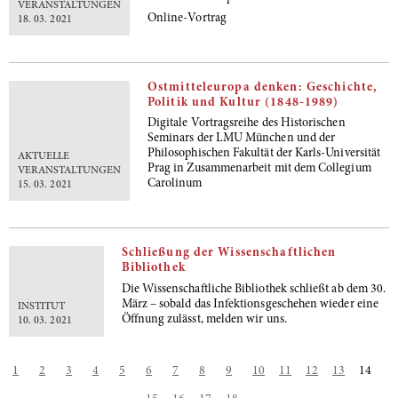
VERANSTALTUNGEN
Online-Vortrag
18. 03. 2021
Ostmitteleuropa denken: Geschichte,
Politik und Kultur (1848-1989)
Digitale Vortragsreihe des Historischen
Seminars der LMU München und der
Philosophischen Fakultät der Karls-Universität
AKTUELLE
Prag in Zusammenarbeit mit dem Collegium
VERANSTALTUNGEN
Carolinum
15. 03. 2021
Schließung der Wissenschaftlichen
Bibliothek
Die Wissenschaftliche Bibliothek schließt ab dem 30.
März – sobald das Infektionsgeschehen wieder eine
INSTITUT
Öffnung zulässt, melden wir uns.
10. 03. 2021
1
2
3
4
5
6
7
8
9
10
11
12
13
14