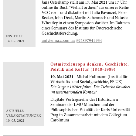
Jana Osterkamp stellt am 17. Mai 2021 um 17 Uhr
online ihr Buch "Vielfalt ordnen" aus unserer Reihe
VCC vor – und diskutiert mit Julia Bavouzet, Peter
Becker, John Deak, Martin Schennach und Natasha
Wheatley in einem Symposion darüber. Im Rahmen
eines Seminars des Instituts für Österreichische
Geschichtsforschung:
INSTITUT
univienna.zoom.us/j/92897941934
14. 05. 2021
Ostmitteleuropa denken: Geschichte,
Politik und Kultur (1848-1989)
10. Mai 2021
| Michal Pullmann (Institut für
Wirtschafts- und Sozialgeschichte, FF UK)
Die langen 1970er Jahre. Die Tschechoslowakei
im internationalen Kontext
Digitale Vortragsreihe des Historischen
Seminars der LMU München und der
Philosophischen Fakultät der Karls-Universität
AKTUELLE
Prag in Zusammenarbeit mit dem Collegium
VERANSTALTUNGEN
Carolinum
10. 05. 2021