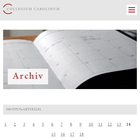
Archiv
INSTITUT
»
AKTUELLES
1
2
3
4
5
6
7
8
9
10
11
12
13
14
15
16
17
18